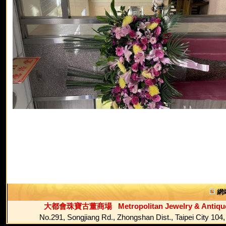
網
大都會珠寶古董商場 Metropolitan Jewelry & Antique
No.291, Songjiang Rd., Zhongshan Dist., Ta