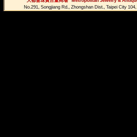
大都會珠寶古董商場 Metropolitan Jewelry & Antique
No.291, Songjiang Rd., Zhongshan Dist., Ta