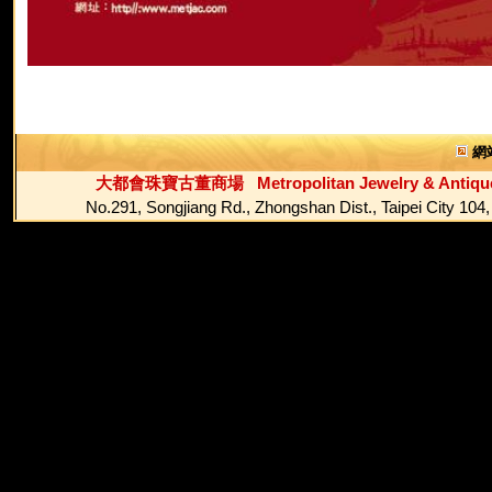
網
大都會珠寶古董商場 Metropolitan Jewelry & Antique
No.291, Songjiang Rd., Zhongshan Dist., Ta