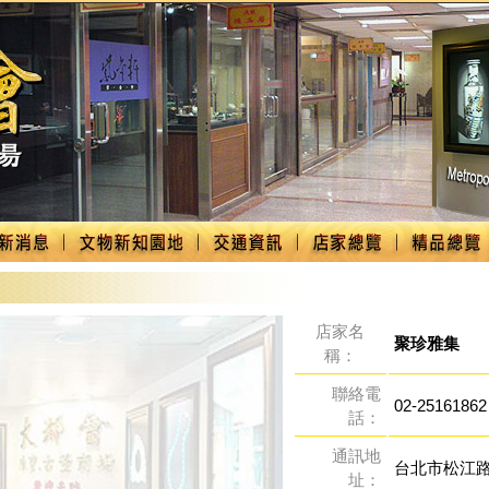
店家名
聚珍雅集
稱：
聯絡電
02-25161862
話：
通訊地
台北市松江路
址：