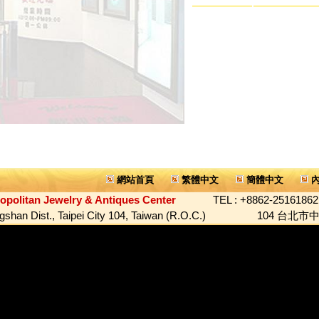
網站首頁
繁體中文
簡體中文
內
an Jewelry & Antiques Center
TEL : +8862-25161862 
, Zhongshan Dist., Taipei City 104, Taiwan (R.O.C.) 