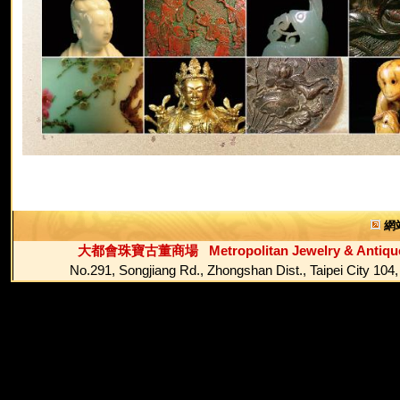
網
大都會珠寶古董商場 Metropolitan Jewelry & Antique
No.291, Songjiang Rd., Zhongshan Dist., Ta