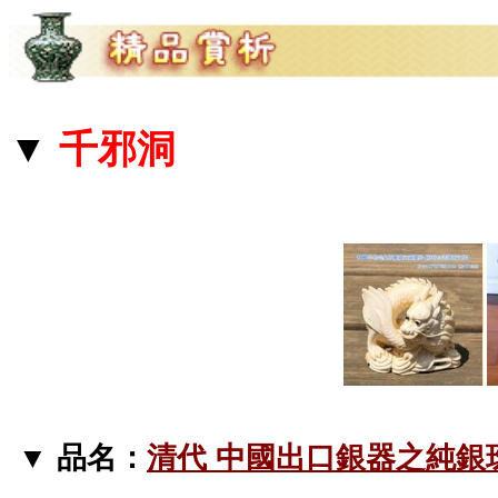
▼
千邪洞
▼ 品名：
清代 中國出口銀器之純銀珠寶盒[博物館級優質文