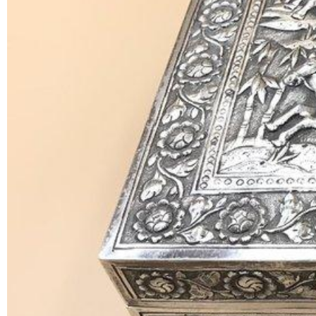
清代 中國出口銀器之純銀珠寶盒[博物館級優質文物]-純手工
此珠寶盒乃19世紀中國出口外流文物,由法國買進,乃純手工頂
之三英戰呂布][花中四君子與歲寒三友]等.底部有[浙江省造]&
此盒呈長方形盒,除底部其餘各面皆有華麗滿工之雕刻,乃不可
尺寸&重量:19.8&12.2*高7.3cm*710公克
物件全美稀有,保存狀況佳.有意者歡迎詢價!