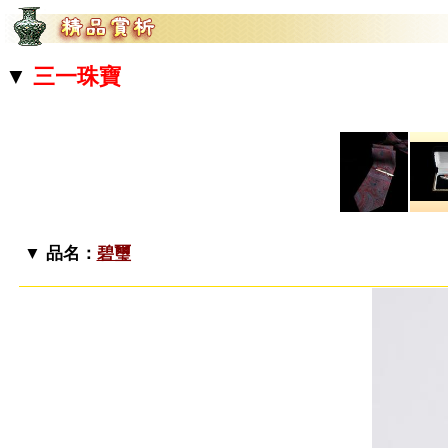
▼
三一珠寶
▼ 品名：
碧璽