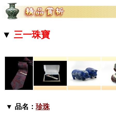
▼
三一珠寶
▼ 品名：
珍珠