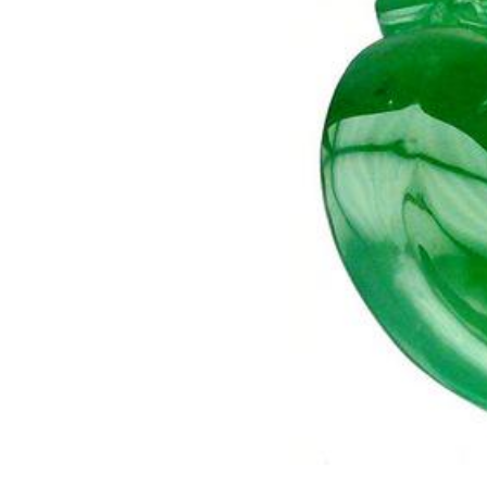
經北京嘉德拍賣公司鑑定為玻璃種翡翠
(附大陸國家質檢總局認可之實驗室認證證明)
顏色：翠綠色
透明度：半透明
折射率：1.66(點測)
尺寸：6.86g
無化學藥劑清洗(非C貨)與補色(非B貨)
顏色與質感均符合「正、濃、陽、勻」等高檔翡翠之基本要求
配鑲：鑽石