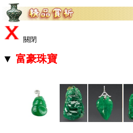
關閉
▼
富豪珠寶
▼ 品名：
壽桃 寓意"萬壽無疆"