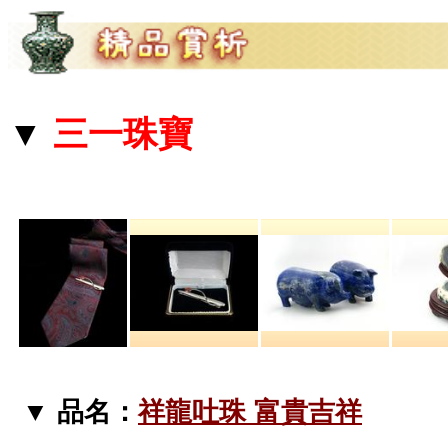
▼
三一珠寶
▼ 品名：
祥龍吐珠 富貴吉祥